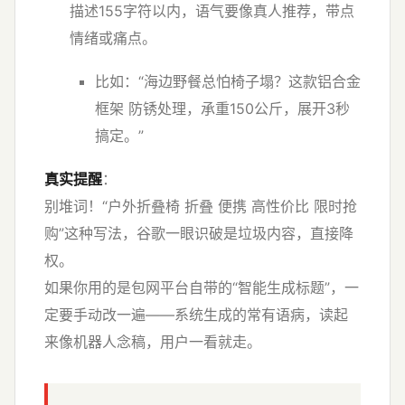
描述155字符以内，语气要像真人推荐，带点
情绪或痛点。
比如：“海边野餐总怕椅子塌？这款铝合金
框架 防锈处理，承重150公斤，展开3秒
搞定。”
真实提醒
：
别堆词！“户外折叠椅 折叠 便携 高性价比 限时抢
购”这种写法，谷歌一眼识破是垃圾内容，直接降
权。
如果你用的是包网平台自带的“智能生成标题”，一
定要手动改一遍——系统生成的常有语病，读起
来像机器人念稿，用户一看就走。