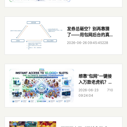
个月
发券总砸空？别再靠猜
了——用包网后台的真
实行为数据，三步揪出
2026-06-26 09:45:45
228
真想花钱的玩家
想靠“包网”一键接
入万款老虎机？先
看清这5个真实代
2026-06-23
710
价，90%人踩过
09:24:04
的坑别再重演