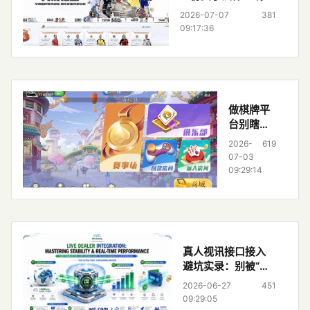
代码后门与合规成本
2026-07-07
381
的实战排雷手册
09:17:36
做棋牌平
台别瞎接
接口！这
2026-
619
5个真实
07-03
坑，90%
09:29:14
开发者都
栽过
真人视讯接口接入
避坑实录：别被“一
键接入”骗了，这5
2026-06-27
451
个真问题不搞定，
09:29:05
90%项目撑不过一