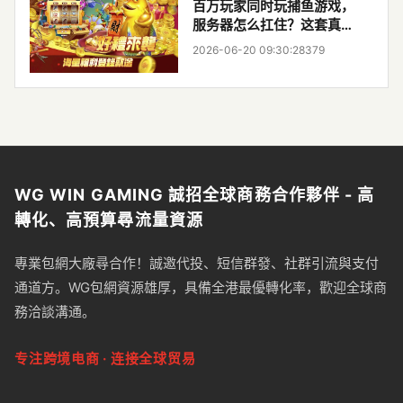
百万玩家同时玩捕鱼游戏，
服务器怎么扛住？这套真实
跑通的高并发架构拆解（附
2026-06-20 09:30:28
379
避坑清单）
WG WIN GAMING 誠招全球商務合作夥伴 - 高
轉化、高預算尋流量資源
專業包網大廠尋合作！誠邀代投、短信群發、社群引流與支付
通道方。WG包網資源雄厚，具備全港最優轉化率，歡迎全球商
務洽談溝通。
专注跨境电商 · 连接全球贸易