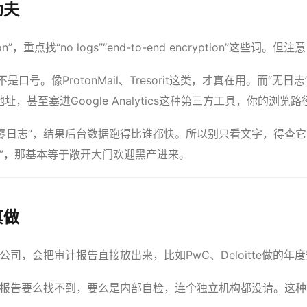
功夫
tention”，重点找“no logs”“end-to-end encryption”
口号。像ProtonMail、Tresorit这类，才真在用。而“无
址，甚至塞进Google Analytics这种第三方工具，你的浏
零日志”，结果后台数据跑得比谁都快。所以别只看文字，得查它
留”，那基本等于敞开大门欢迎黑产进来。
真做
司，会把审计报告直接放出来，比如PwC、Deloitte做的年
果报告要么找不到，要么是内部自检，连个独立机构都没请。这