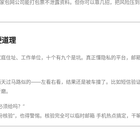
哪家包网公司能打包票不泄露资料。但你可以靠几招，把风险压
硬道理
家庭住址、工作单位，十个有九个是坑。真正懂隐私的平台，邮
雨天过马路似的——左看右看，结果还是被车撞了。比如短信验
折磨。
必须给吗？”
份核验”，也得警惕。核验完全可以临时邮箱 手机热点搞定，干