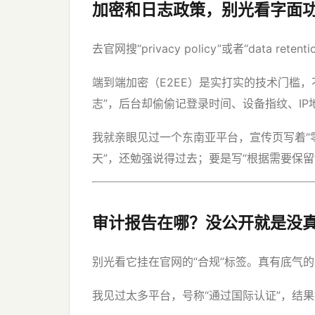
加密和日志政策，别光看字面
去官网搜“privacy policy”或者“data re
端到端加密（E2EE）是实打实的技术门槛，不是
志”，后台却偷偷记登录时间、设备指纹、IP地
我就亲眼见过一个东南亚平台，宣传页写着“
天”，还勉强说得过去；要是写“根据需要保
审计报告在哪？没公开就是没
别光看它挂在官网的“合规”标签。真有底气的公
我见过太多平台，号称“通过国际认证”，结