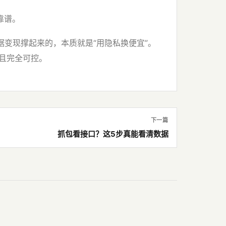
靠谱。
据变现撑起来的，本质就是“用隐私换便宜”。
零，且完全可控。
下一篇
抓包看接口？这5步真能看清数据