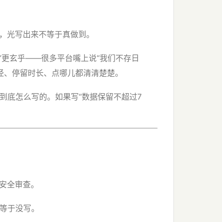
这些词。但注意，光写出来不等于真做到。
日志”更玄乎——很多平台嘴上说“我们不存日
览路径、停留时长、点哪儿都清清楚楚。
到底怎么写的。如果写“数据保留不超过7
度安全审查。
种等于没写。