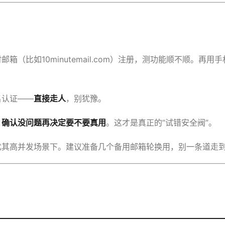
（比如10minutemail.com）注册，测功能顺不顺。再
名认证——
直接走人
，别犹豫。
，确认没问题再决定要不要真用
。这才是真正的“试错安全阀”。
尤其高并发场景下。建议准备几个备用邮箱轮换用，别一条道走