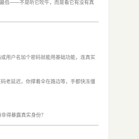
到最低——不是听它吹牛，而是看它有没有真
箱或用户名加个密码就能用基础功能，连真实
证码老延迟，你撑着伞在路边等，手都快冻僵
嘛非得暴露真实身份？