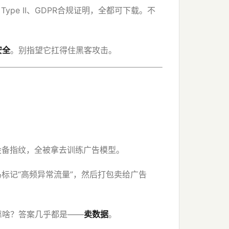
 Type II、GDPR合规证明，全都可下载。不
安全
。别指望它扛得住黑客攻击。
设备指纹，全被拿去训练广告模型。
标记“高频异常流量”，然后打包卖给广告
靠啥？答案几乎都是——
卖数据
。